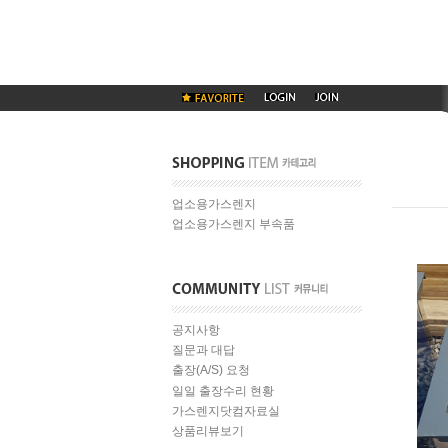
업소용가스렌지
업소용가스렌지 부속품
공지사항
질문과 대답
출장(A/S) 요청
일일 출장수리 현황
가스렌지닷컴자료실
상품리뷰보기