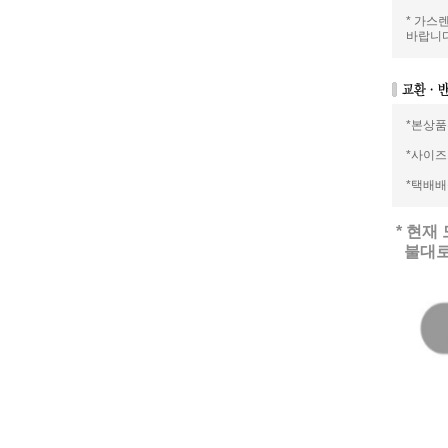
* 가스
바랍니다
*본상품
*사이즈
*택배
* 현
불대로 