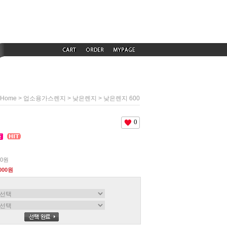
>
>
> 낮은렌지 600
Home
업소용가스렌지
낮은렌지
0
00원
,000원