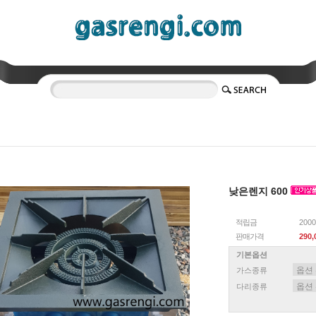
낮은렌지 600
적립금
200
판매가격
290
기본옵션
가스종류
다리종류