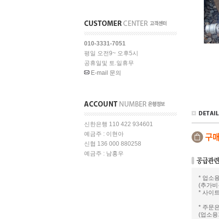
010-3331-7051
평일 오전9~ 오후5시
공휴일및 토.일휴무
E-mail 문의
신한은행 110 422 934601
예금주 : 이현아
신협 136 000 880258
예금주 : 남홍우
* 업소
(추가비
* 사이
* 주문
(업소용