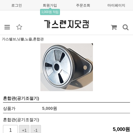
로그인
회원가입
주문조회
마이페이지
1,000원 적립
가스밸브,닛쁠,노즐,혼합관
혼합관(공기조절기)
상품가
5,000
원
혼합관(공기조절기)
5,000
원
+1
-1