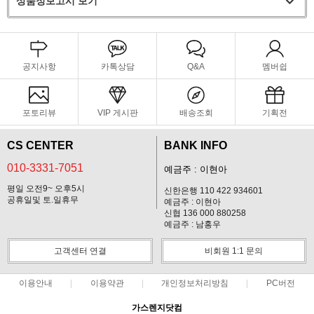
상품정보고시 보기
공지사항
카톡상담
Q&A
멤버쉽
포토리뷰
VIP 게시판
배송조회
기획전
CS CENTER
BANK INFO
010-3331-7051
예금주 : 이현아
평일 오전9~ 오후5시
신한은행 110 422 934601
공휴일및 토.일휴무
예금주 : 이현아
신협 136 000 880258
예금주 : 남홍우
고객센터 연결
비회원 1:1 문의
이용안내
이용약관
개인정보처리방침
PC버전
가스렌지닷컴