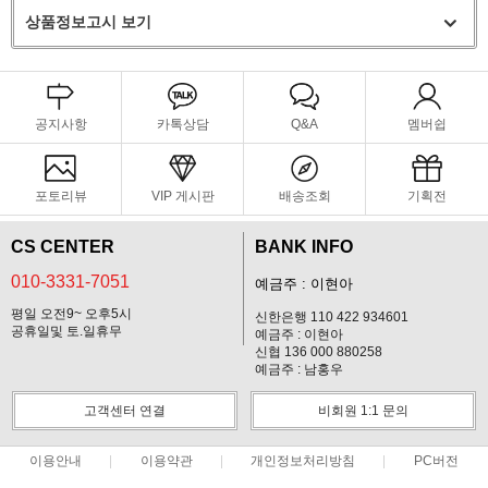
상품정보고시 보기
공지사항
카톡상담
Q&A
멤버쉽
포토리뷰
VIP 게시판
배송조회
기획전
CS CENTER
BANK INFO
010-3331-7051
예금주 : 이현아
평일 오전9~ 오후5시
신한은행 110 422 934601
공휴일및 토.일휴무
예금주 : 이현아
신협 136 000 880258
예금주 : 남홍우
고객센터 연결
비회원 1:1 문의
이용안내
이용약관
개인정보처리방침
PC버전