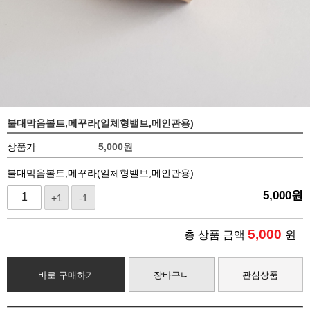
불대막음볼트,메꾸라(일체형밸브,메인관용)
상품가
5,000
원
불대막음볼트,메꾸라(일체형밸브,메인관용)
5,000
원
+1
-1
5,000
총 상품 금액
원
바로 구매하기
장바구니
관심상품