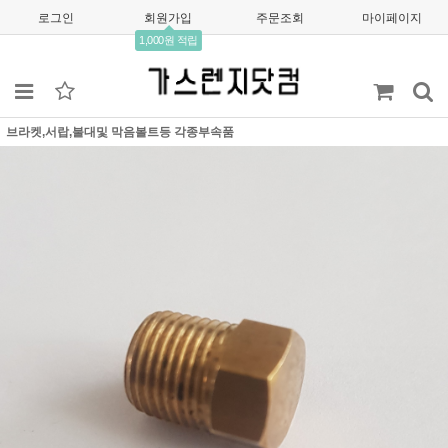
로그인
회원가입
주문조회
마이페이지
1,000원 적립
브라켓,서랍,불대및 막음볼트등 각종부속품