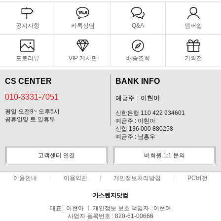
공지사항
카톡상담
Q&A
멤버쉽
포토리뷰
VIP 게시판
배송조회
기획전
CS CENTER
BANK INFO
010-3331-7051
예금주 : 이현아
평일 오전9~ 오후5시
신한은행 110 422 934601
공휴일및 토.일휴무
예금주 : 이현아
신협 136 000 880258
예금주 : 남홍우
고객센터 연결
비회원 1:1 문의
이용안내
이용약관
개인정보처리방침
PC버전
가스렌지닷컴
대표 : 이현아 ㅣ 개인정보 보호 책임자 : 이현아
사업자 등록번호 : 820-61-00666