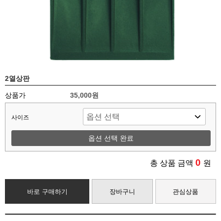
2열상판
상품가
35,000원
사이즈
옵션 선택 완료
0
총 상품 금액
원
바로 구매하기
장바구니
관심상품