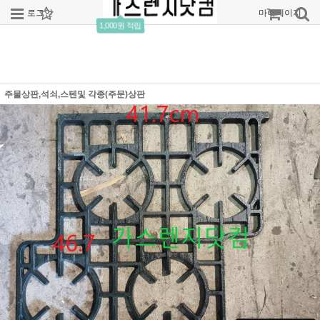
로그인
회원가입
주문조회
마이페이지
1,000원 적립
주물상판,석쇠,스텐및 각종(주문)상판