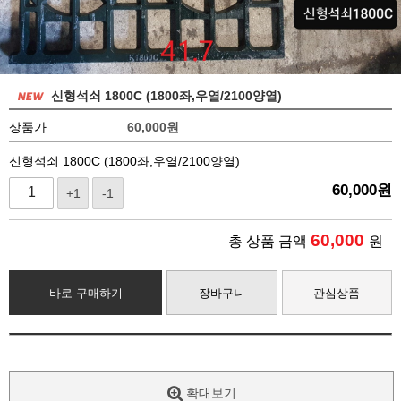
신형석쇠 1800C (1800좌,우열/2100양열)
상품가
60,000
원
신형석쇠 1800C (1800좌,우열/2100양열)
60,000
원
+1
-1
60,000
총 상품 금액
원
바로 구매하기
장바구니
관심상품
확대보기