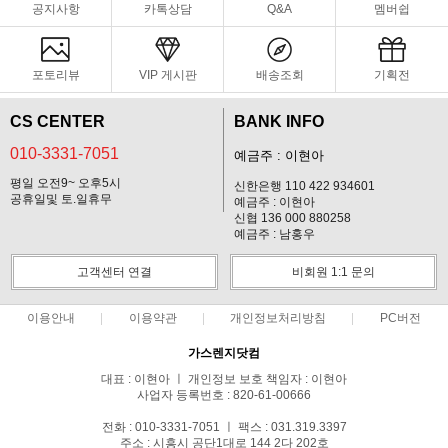
공지사항
카톡상담
Q&A
멤버쉽
포토리뷰
VIP 게시판
배송조회
기획전
CS CENTER
BANK INFO
010-3331-7051
예금주 : 이현아
평일 오전9~ 오후5시
신한은행 110 422 934601
공휴일및 토.일휴무
예금주 : 이현아
신협 136 000 880258
예금주 : 남홍우
고객센터 연결
비회원 1:1 문의
이용안내
이용약관
개인정보처리방침
PC버전
가스렌지닷컴
대표 : 이현아 ㅣ 개인정보 보호 책임자 : 이현아
사업자 등록번호 : 820-61-00666
전화 : 010-3331-7051 ㅣ 팩스 : 031.319.3397
주소 : 시흥시 공단1대로 144 2다 202호