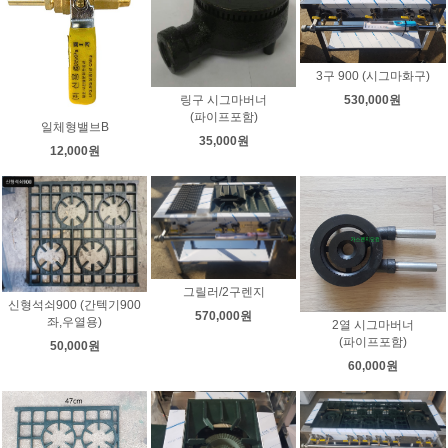
3구 900 (시그마화구)
링구 시그마버너
530,000원
(파이프포함)
일체형밸브B
35,000원
12,000원
그릴러/2구렌지
신형석쇠900 (간텍기900
570,000원
좌,우열용)
2열 시그마버너
(파이프포함)
50,000원
60,000원