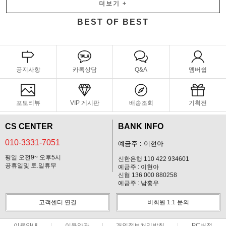
더보기
+
BEST OF BEST
공지사항
카톡상담
Q&A
멤버쉽
포토리뷰
VIP 게시판
배송조회
기획전
CS CENTER
BANK INFO
010-3331-7051
예금주 : 이현아
평일 오전9~ 오후5시
신한은행 110 422 934601
공휴일및 토.일휴무
예금주 : 이현아
신협 136 000 880258
예금주 : 남홍우
고객센터 연결
비회원 1:1 문의
이용안내
이용약관
개인정보처리방침
PC버전