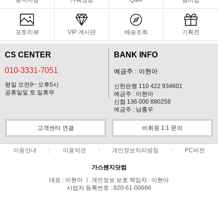
공지사항
카톡상담
Q&A
멤버쉽
포토리뷰
VIP 게시판
배송조회
기획전
CS CENTER
BANK INFO
010-3331-7051
예금주 : 이현아
평일 오전9~ 오후5시
신한은행 110 422 934601
공휴일및 토.일휴무
예금주 : 이현아
신협 136 000 880258
예금주 : 남홍우
고객센터 연결
비회원 1:1 문의
이용안내
이용약관
개인정보처리방침
PC버전
가스렌지닷컴
대표 : 이현아 ㅣ 개인정보 보호 책임자 : 이현아
사업자 등록번호 : 820-61-00666
전화 : 010-3331-7051 ㅣ 팩스 : 031.319.3397
주소 : 시흥시 공단1대로 144 2다 202호