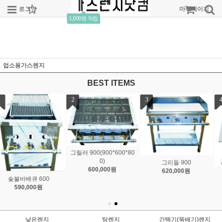
로그인
회원가입
주문조회
마이페이지
1,000원 적립
업소용가스렌지
BEST ITEMS
4
낮은렌지450
260,000원
낮은렌지
탕렌지
간텍기(뚝배기)렌지