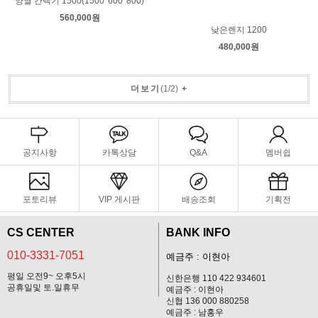
양열 간텍기 1500(1500*600*800)
560,000원
낮은렌지 1200
480,000원
더보기
(
1
/
2
)
+
공지사항
카톡상담
Q&A
멤버쉽
포토리뷰
VIP 게시판
배송조회
기획전
CS CENTER
BANK INFO
010-3331-7051
예금주 : 이현아
평일 오전9~ 오후5시
신한은행 110 422 934601
공휴일및 토.일휴무
예금주 : 이현아
신협 136 000 880258
예금주 : 남홍우