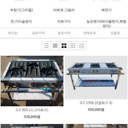
부침기(그리들)
바베큐,그릴러
해면기
면,가마솥렌지
직화구이
높은렌지(테이블렌지,복합
렌지)
최신순
낮은가격
높은가격
판매순위
상품명
3구 1500 (2열화구 3)
550,000원
3구 900 (시그마화구)
530,000원