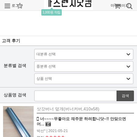
로그인
회원가입
주문조회
마이페이지
1,000원 적립
고객 후기
분류별 검색
상품명 검색
검색
삿갓버너 덮개(버너커버,410x58)
너~~~~무좋아요 재주문 하려합니닷~!! 안맞으면
어...
박선*
| 2021-05-21