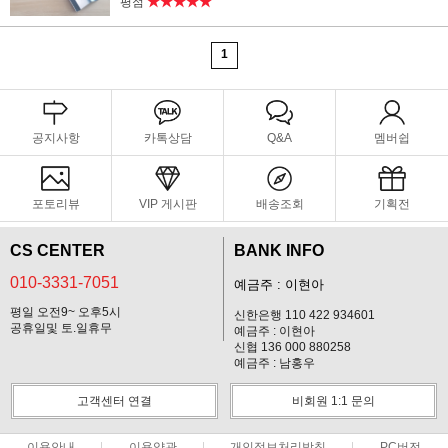
★★★★★
평점
1
공지사항
카톡상담
Q&A
멤버쉽
포토리뷰
VIP 게시판
배송조회
기획전
CS CENTER
BANK INFO
010-3331-7051
예금주 : 이현아
평일 오전9~ 오후5시
신한은행 110 422 934601
공휴일및 토.일휴무
예금주 : 이현아
신협 136 000 880258
예금주 : 남홍우
고객센터 연결
비회원 1:1 문의
이용안내
이용약관
개인정보처리방침
PC버전