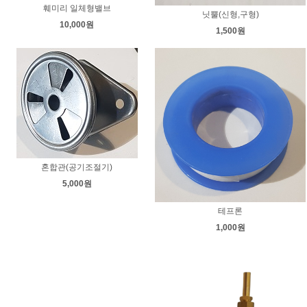
훼미리 일체형밸브
닛뿔(신형,구형)
10,000원
1,500원
혼합관(공기조절기)
5,000원
테프론
1,000원