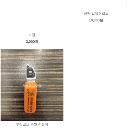
신광 일체형밸브
10,000원
노즐
3,000원
구형밸브 중고 손잡이