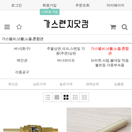
로그인
회원가입
주문조회
마이페이지
1,000원 적립
가스밸브,닛쁠,노즐,혼합관
버너(화구)
주물상판,석쇠,스텐및 각
가스밸브,닛쁠,노즐,혼합
종(주문)상판
관
메인관
버너파이프
브라켓,서랍,불대및 막음
볼트등 각종부속품
각종공구
최신순
낮은가격
높은가격
판매순위
상품명