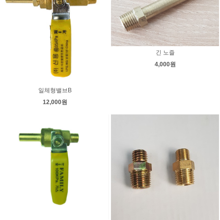
긴 노즐
4,000원
일체형밸브B
12,000원