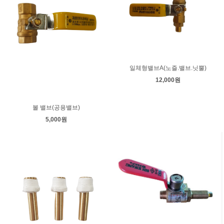
일체형밸브A(노즐.밸브.닛뿔)
12,000원
볼 밸브(공용밸브)
5,000원